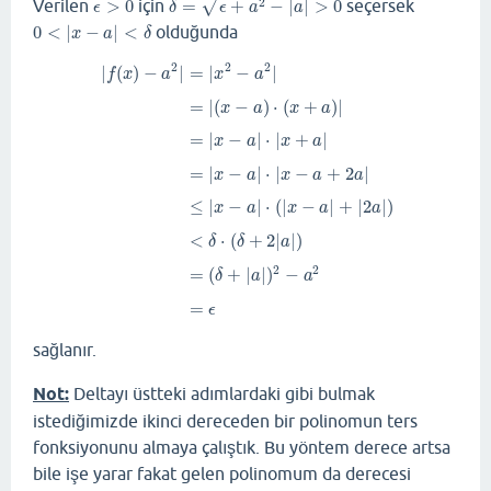
√
Verilen
>
0
için
=
+
−
|
|
>
0
seçersek
2
ϵ
>
0
δ
=
ϵ
+
a
2
−
|
a
|
>
0
ϵ
δ
ϵ
a
a
0
<
|
−
|
<
olduğunda
0
<
|
x
−
a
|
<
δ
x
a
δ
2
2
2
|
(
)
−
|
=
|
−
|
f
x
a
x
a
=
|
(
−
)
⋅
(
+
)
|
x
a
x
a
=
|
−
|
⋅
|
+
|
x
a
x
a
=
|
−
|
⋅
|
−
+
2
|
x
a
x
a
a
|
f
(
x
)
−
a
2
|
=
|
x
2
−
a
2
|
=
|
(
x
−
a
)
⋅
(
x
+
a
)
|
=
|
x
−
a
|
⋅
|
x
+
a
|
=
|
x
−
a
|
⋅
|
x
−
≤
|
−
|
⋅
(
|
−
|
+
|
2
|
)
x
a
x
a
a
<
⋅
(
+
2
|
|
)
δ
δ
a
2
2
=
(
+
|
|
)
−
δ
a
a
=
ϵ
sağlanır.
Not:
Deltayı üstteki adımlardaki gibi bulmak
istediğimizde ikinci dereceden bir polinomun ters
fonksiyonunu almaya çalıştık. Bu yöntem derece artsa
bile işe yarar fakat gelen polinomum da derecesi