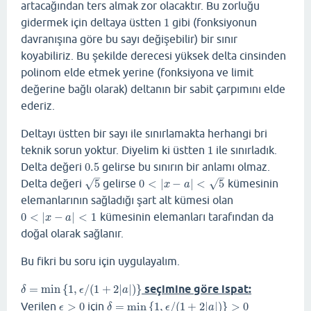
artacağından ters almak zor olacaktır. Bu zorluğu
gidermek için deltaya üstten
1
gibi (fonksiyonun
1
davranışına göre bu sayı değişebilir) bir sınır
koyabiliriz. Bu şekilde derecesi yüksek delta cinsinden
polinom elde etmek yerine (fonksiyona ve limit
değerine bağlı olarak) deltanın bir sabit çarpımını elde
ederiz.
Deltayı üstten bir sayı ile sınırlamakta herhangi bri
teknik sorun yoktur. Diyelim ki üstten
1
ile sınırladık.
1
Delta değeri
0.5
gelirse bu sınırın bir anlamı olmaz.
0.5
–
–
√
√
Delta değeri
5
gelirse
0
<
|
−
|
<
5
kümesinin
5
0
<
|
x
−
a
|
<
5
x
a
elemanlarının sağladığı şart alt kümesi olan
0
<
|
−
|
<
1
kümesinin elemanları tarafından da
0
<
|
x
−
a
|
<
1
x
a
doğal olarak sağlanır.
Bu fikri bu soru için uygulayalım.
=
min
{
1
,
/
(
1
+
2
|
|
)
}
seçimine göre ispat:
δ
=
min
{
1
,
ϵ
/
(
1
+
2
|
a
|
)
}
δ
ϵ
a
Verilen
>
0
için
=
min
{
1
,
/
(
1
+
2
|
|
)
}
>
0
ϵ
>
0
δ
=
min
{
1
,
ϵ
/
(
1
+
2
|
a
|
)
}
>
0
ϵ
δ
ϵ
a