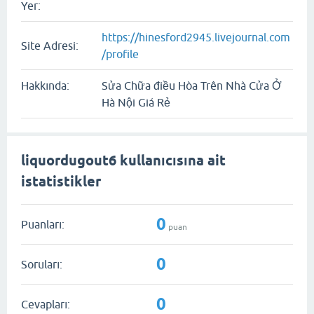
Yer:
https://hinesford2945.livejournal.com
Site Adresi:
/profile
Hakkında:
Sửa Chữa điều Hòa Trên Nhà Cửa Ở
Hà Nội Giá Rẻ
liquordugout6 kullanıcısına ait
istatistikler
0
Puanları:
puan
0
Soruları:
0
Cevapları: