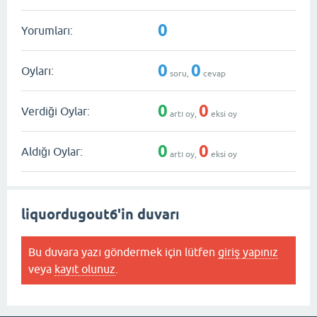
0
Yorumları:
0
0
Oyları:
soru,
cevap
0
0
Verdiği Oylar:
artı oy,
eksi oy
0
0
Aldığı Oylar:
artı oy,
eksi oy
liquordugout6'in duvarı
Bu duvara yazı göndermek için lütfen
giriş yapınız
veya
kayıt olunuz
.