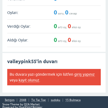
0
0
Oyları:
soru,
cevap
0
0
Verdiği Oylar:
artı oy,
eksi oy
0
0
Aldığı Oylar:
artı oy,
eksi oy
valleypink55'in duvarı
Bu duvara yazı göndermek için lütfen
giriş yapınız
veya
kayıt olunuz
.
İletişim
2048
Tic Tac Toe
sudoku
15 Bulmaca
Snow Theme by
Q2A Market
Powered by
Question2Answer