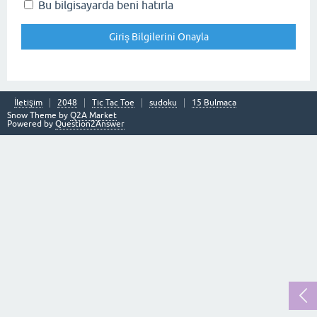
Bu bilgisayarda beni hatırla
İletişim
2048
Tic Tac Toe
sudoku
15 Bulmaca
Snow Theme by
Q2A Market
Powered by
Question2Answer