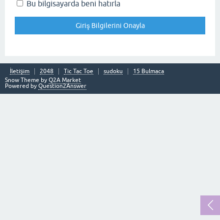
Bu bilgisayarda beni hatırla
İletişim
2048
Tic Tac Toe
sudoku
15 Bulmaca
Snow Theme by
Q2A Market
Powered by
Question2Answer