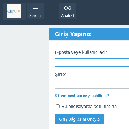
Sorular
Analiz I
Giriş Yapınız
E-posta veye kullanıcı adı:
Şifre:
Şifremi unuttum ne yapabilirim ?
Bu bilgisayarda beni hatırla