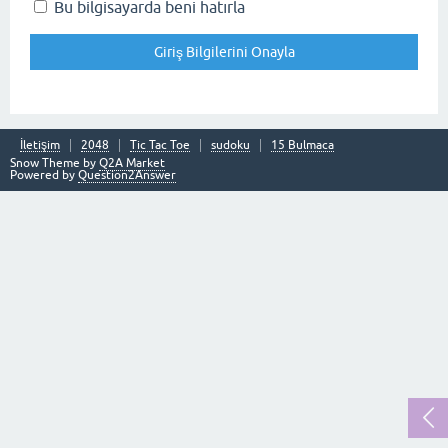
Bu bilgisayarda beni hatırla
İletişim
2048
Tic Tac Toe
sudoku
15 Bulmaca
Snow Theme by
Q2A Market
Powered by
Question2Answer