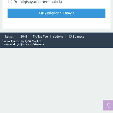
Bu bilgisayarda beni hatırla
İletişim
2048
Tic Tac Toe
sudoku
15 Bulmaca
Snow Theme by
Q2A Market
Powered by
Question2Answer