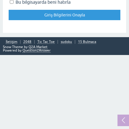
Bu bilgisayarda beni hatırla
İletişim
2048
Tic Tac Toe
sudoku
15 Bulmaca
Snow Theme by
Q2A Market
Powered by
Question2Answer