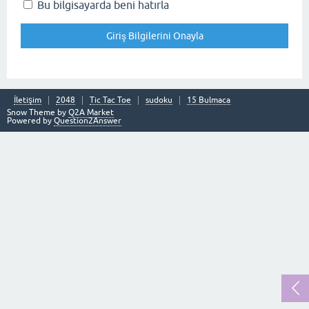
Bu bilgisayarda beni hatırla
İletişim
2048
Tic Tac Toe
sudoku
15 Bulmaca
Snow Theme by
Q2A Market
Powered by
Question2Answer