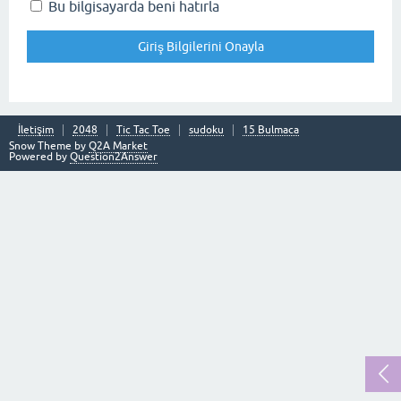
Bu bilgisayarda beni hatırla
İletişim
2048
Tic Tac Toe
sudoku
15 Bulmaca
Snow Theme by
Q2A Market
Powered by
Question2Answer