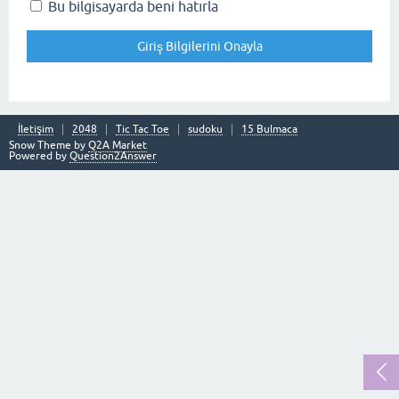
Bu bilgisayarda beni hatırla
İletişim
2048
Tic Tac Toe
sudoku
15 Bulmaca
Snow Theme by
Q2A Market
Powered by
Question2Answer