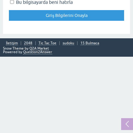
Bu bilgisayarda beni hatırla
İletişim
2048
Tic Tac Toe
sudoku
15 Bulmaca
Snow Theme by
Q2A Market
Powered by
Question2Answer