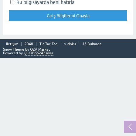
Bu bilgisayarda beni hatırla
İletişim
2048
Tic Tac Toe
sudoku
15 Bulmaca
Snow Theme by
Q2A Market
Powered by
Question2Answer