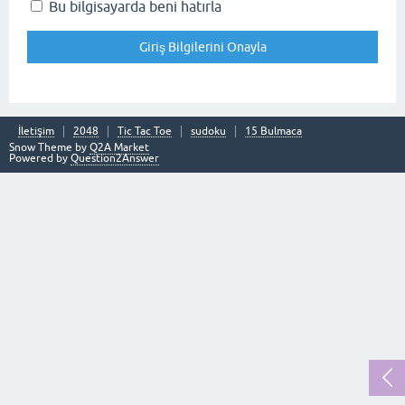
Bu bilgisayarda beni hatırla
İletişim
2048
Tic Tac Toe
sudoku
15 Bulmaca
Snow Theme by
Q2A Market
Powered by
Question2Answer