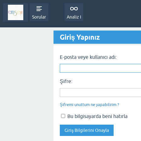
Sorular
Analiz I
Giriş Yapınız
E-posta veye kullanıcı adı:
Şifre:
Şifremi unuttum ne yapabilirim ?
Bu bilgisayarda beni hatırla