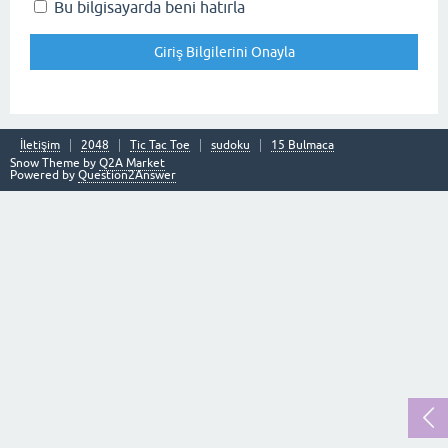
Bu bilgisayarda beni hatırla
İletişim
2048
Tic Tac Toe
sudoku
15 Bulmaca
Snow Theme by
Q2A Market
Powered by
Question2Answer