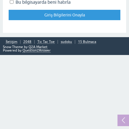
Bu bilgisayarda beni hatırla
İletişim
2048
Tic Tac Toe
sudoku
15 Bulmaca
Snow Theme by
Q2A Market
Powered by
Question2Answer