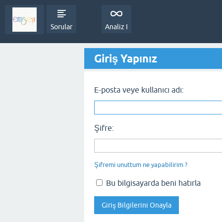
Sorular
Analiz I
Giriş Yapınız
E-posta veye kullanıcı adı:
Şifre:
Şifremi unuttum ne yapabilirim ?
Bu bilgisayarda beni hatırla