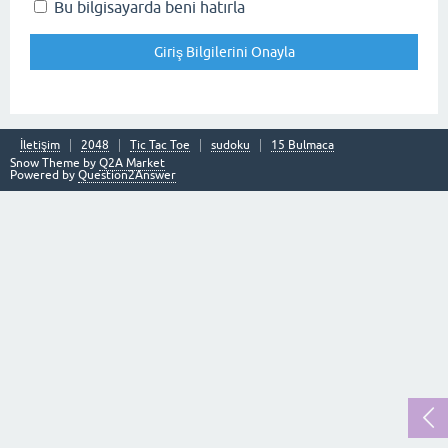
Bu bilgisayarda beni hatırla
İletişim
2048
Tic Tac Toe
sudoku
15 Bulmaca
Snow Theme by
Q2A Market
Powered by
Question2Answer