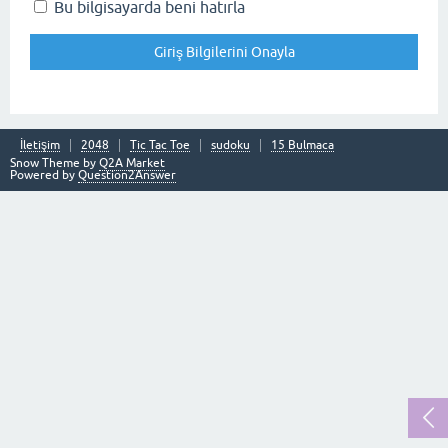
Bu bilgisayarda beni hatırla
İletişim
2048
Tic Tac Toe
sudoku
15 Bulmaca
Snow Theme by
Q2A Market
Powered by
Question2Answer