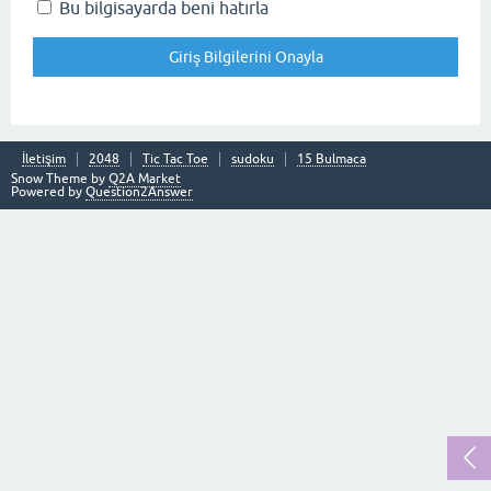
Bu bilgisayarda beni hatırla
İletişim
2048
Tic Tac Toe
sudoku
15 Bulmaca
Snow Theme by
Q2A Market
Powered by
Question2Answer