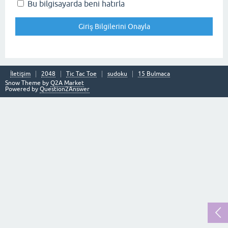
Bu bilgisayarda beni hatırla
İletişim
2048
Tic Tac Toe
sudoku
15 Bulmaca
Snow Theme by
Q2A Market
Powered by
Question2Answer