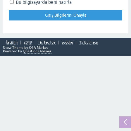
Bu bilgisayarda beni hatırla
İletişim
2048
Tic Tac Toe
sudoku
15 Bulmaca
Snow Theme by
Q2A Market
Powered by
Question2Answer