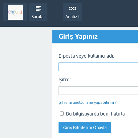
Sorular
Analiz I
Giriş Yapınız
E-posta veye kullanıcı adı:
Şifre:
Şifremi unuttum ne yapabilirim ?
Bu bilgisayarda beni hatırla