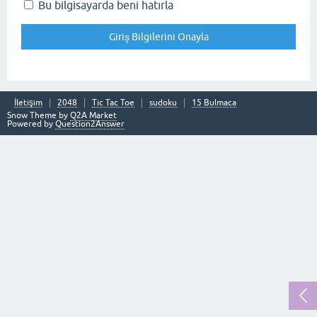
Bu bilgisayarda beni hatırla
İletişim
2048
Tic Tac Toe
sudoku
15 Bulmaca
Snow Theme by
Q2A Market
Powered by
Question2Answer