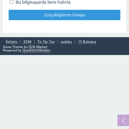
Bu bilgisayarda beni hatırla
İletişim
2048
Tic Tac Toe
sudoku
15 Bulmaca
Snow Theme by
Q2A Market
Powered by
Question2Answer