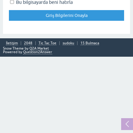
Bu bilgisayarda beni hatırla
İletişim
2048
Tic Tac Toe
sudoku
15 Bulmaca
Snow Theme by
Q2A Market
Powered by
Question2Answer