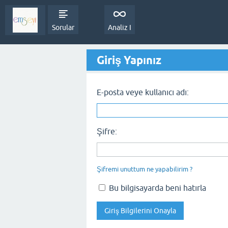
Sorular
Analiz I
Giriş Yapınız
E-posta veye kullanıcı adı:
Şifre:
Şifremi unuttum ne yapabilirim ?
Bu bilgisayarda beni hatırla