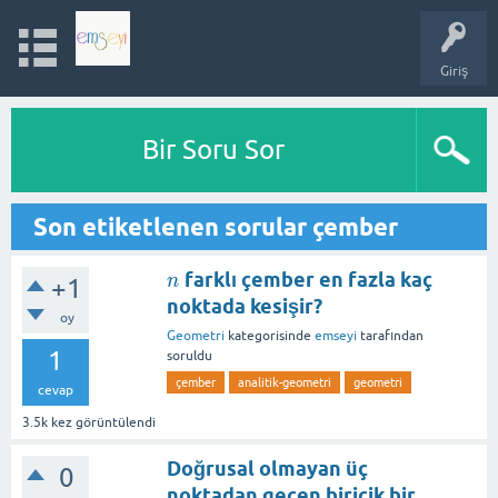
Giriş
Bir Soru Sor
Son etiketlenen sorular çember
farklı çember en fazla kaç
n
n
+1
noktada kesişir?
oy
Geometri
kategorisinde
emseyi
tarafından
1
soruldu
çember
analitik-geometri
geometri
cevap
3.5k
kez görüntülendi
Doğrusal olmayan üç
0
noktadan geçen biricik bir