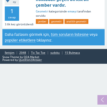
oy
çember vardır.
1
Geometri
kategorisinde
emseyi
tarafından
soruldu
cevap
çember
geometri
analitik-geometri
3.6k
kez görüntülendi
Daha fazlasını görmek için,
tüm soruların listesine
veya
popüler etiketlere
tıklayınız.
İletişim
2048
Tic Tac Toe
sudoku
15 Bulmaca
Snow Theme by
Q2A Market
Powered by
Question2Answer