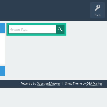
Giriş
Powered by
Question2Answer
Snow Theme by
Q2A Market