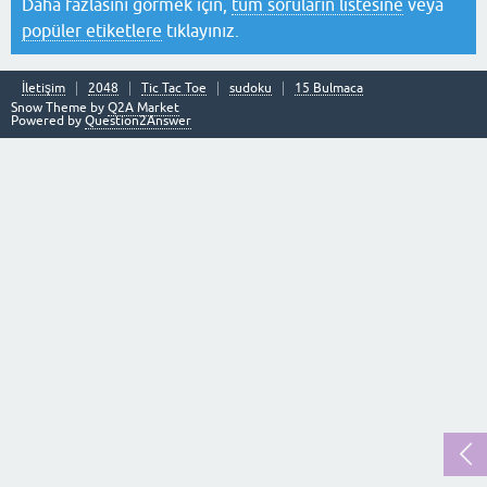
Daha fazlasını görmek için,
tüm soruların listesine
veya
popüler etiketlere
tıklayınız.
İletişim
2048
Tic Tac Toe
sudoku
15 Bulmaca
Snow Theme by
Q2A Market
Powered by
Question2Answer