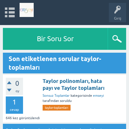
Giriş
Bir Soru Sor
Son etiketlenen sorular taylor-
toplamları
Taylor polinomları, hata
0
payı ve Taylor toplamları
oy
Sonsuz Toplamlar
kategorisinde
emseyi
1
tarafından
soruldu
taylor-toplamları
cevap
646
kez görüntülendi