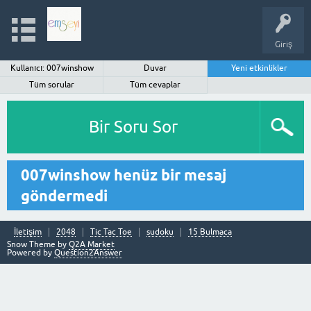
Giriş
Kullanıcı: 007winshow
Duvar
Yeni etkinlikler
Tüm sorular
Tüm cevaplar
Bir Soru Sor
007winshow henüz bir mesaj
göndermedi
İletişim
2048
Tic Tac Toe
sudoku
15 Bulmaca
Snow Theme by
Q2A Market
Powered by
Question2Answer