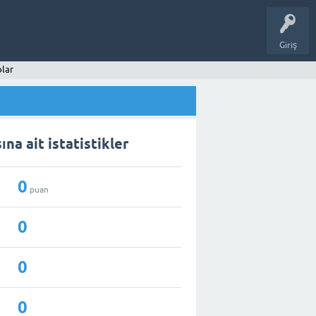
Giriş
lar
na ait istatistikler
0
puan
0
0
0