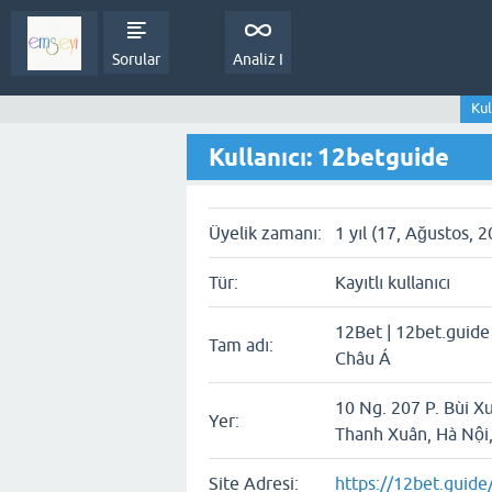
Sorular
Analiz I
Kul
Kullanıcı: 12betguide
Üyelik zamanı:
1 yıl (17, Ağustos, 
Tür:
Kayıtlı kullanıcı
12Bet | 12bet.guide
Tam adı:
Châu Á
10 Ng. 207 P. Bùi 
Yer:
Thanh Xuân, Hà Nội
Site Adresi:
https://12bet.guide