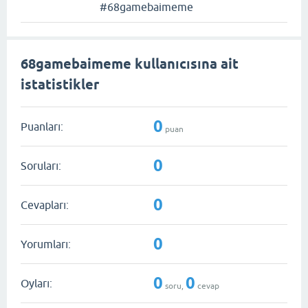
#68gamebaimeme
68gamebaimeme kullanıcısına ait
istatistikler
0
Puanları:
puan
0
Soruları:
0
Cevapları:
0
Yorumları:
0
0
Oyları:
soru,
cevap