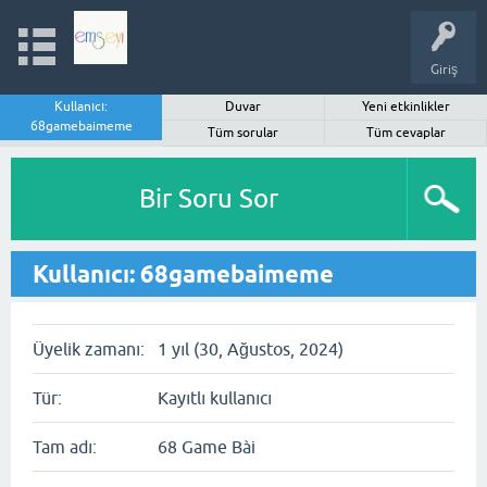
Giriş
Kullanıcı:
Duvar
Yeni etkinlikler
68gamebaimeme
Tüm sorular
Tüm cevaplar
Bir Soru Sor
Kullanıcı: 68gamebaimeme
Üyelik zamanı:
1 yıl (30, Ağustos, 2024)
Tür:
Kayıtlı kullanıcı
Tam adı:
68 Game Bài