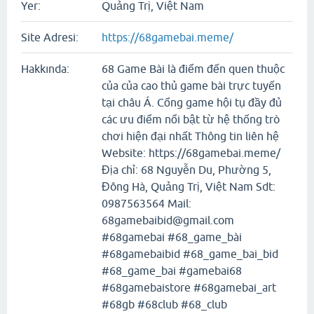
Yer:
Quảng Trị, Việt Nam
Site Adresi:
https://68gamebai.meme/
Hakkında:
68 Game Bài là điểm đến quen thuộc
của của cao thủ game bài trực tuyến
tại châu Á. Cổng game hội tụ đầy đủ
các ưu điểm nổi bật từ hệ thống trò
chơi hiện đại nhất Thông tin liên hệ
Website: https://68gamebai.meme/
Địa chỉ: 68 Nguyễn Du, Phường 5,
Đông Hà, Quảng Trị, Việt Nam Sdt:
0987563564 Mail:
68gamebaibid@gmail.com
#68gamebai #68_game_bài
#68gamebaibid #68_game_bai_bid
#68_game_bai #gamebai68
#68gamebaistore #68gamebai_art
#68gb #68club #68_club