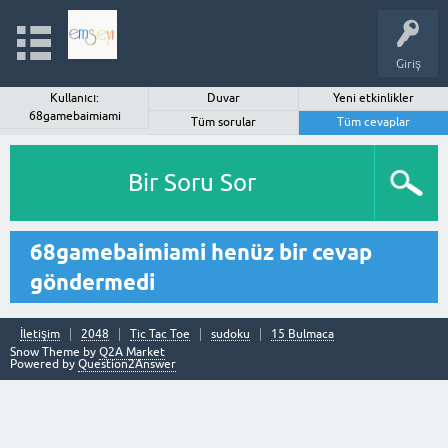
Giriş
Kullanıcı:
Duvar
Yeni etkinlikler
68gamebaimiami
Tüm sorular
Tüm cevaplar
Bir Soru Sor
68gamebaimiami henüz bir cevap
göndermedi
İletişim
2048
Tic Tac Toe
sudoku
15 Bulmaca
Snow Theme by
Q2A Market
Powered by
Question2Answer