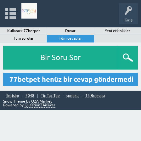
Giriş
Kullanıcı: 77betpet
Duvar
Yeni etkinlikler
Tüm sorular
Tüm cevaplar
Bir Soru Sor
77betpet henüz bir cevap göndermedi
İletişim
2048
Tic Tac Toe
sudoku
15 Bulmaca
Snow Theme by
Q2A Market
Powered by
Question2Answer