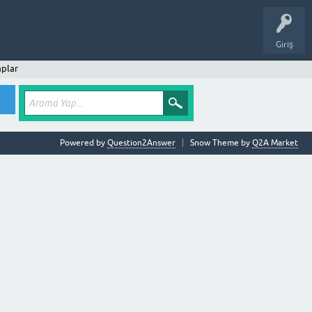
Giriş
plar
Powered by
Question2Answer
Snow Theme by
Q2A Market