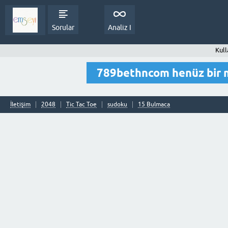
Sorular
Analiz I
Kull
789bethncom henüz bir 
İletişim
2048
Tic Tac Toe
sudoku
15 Bulmaca