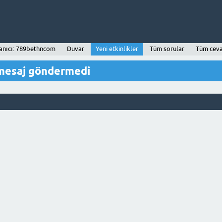
anıcı: 789bethncom
Duvar
Yeni etkinlikler
Tüm sorular
Tüm ceva
mesaj göndermedi