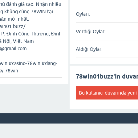
hủ đánh giá cao. Nhận nhiều
g khủng cùng 78WIN tại
Oyları:
hặn mới nhất.
win01.buzz/
Verdiği Oylar:
9 P. Định Công Thượng, Định
à Nội, Việt Nam
z@gmail.com
Aldığı Oylar:
4
win #casino-78win #dang-
ky-78win
78win01buzz'in duvar
Bu kullanıcı duvarında yeni