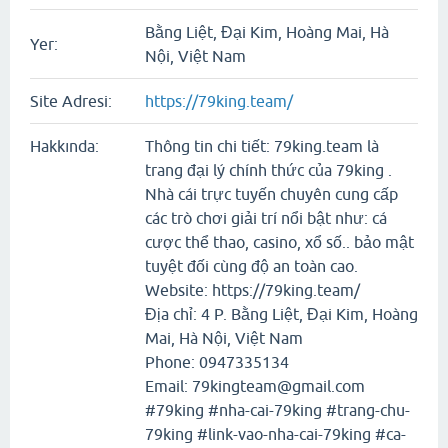
Bằng Liệt, Đại Kim, Hoàng Mai, Hà
Yer:
Nội, Việt Nam
Site Adresi:
https://79king.team/
Hakkında:
Thông tin chi tiết: 79king.team là
trang đại lý chính thức của 79king .
Nhà cái trực tuyến chuyên cung cấp
các trò chơi giải trí nổi bật như: cá
cược thể thao, casino, xổ số.. bảo mật
tuyệt đối cùng độ an toàn cao.
Website: https://79king.team/
Địa chỉ: 4 P. Bằng Liệt, Đại Kim, Hoàng
Mai, Hà Nội, Việt Nam
Phone: 0947335134
Email: 79kingteam@gmail.com
#79king #nha-cai-79king #trang-chu-
79king #link-vao-nha-cai-79king #ca-