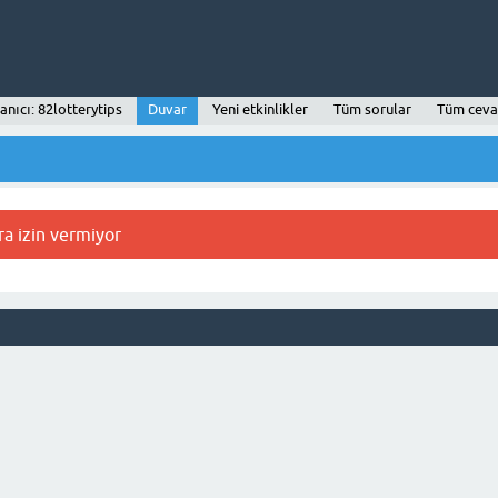
anıcı: 82lotterytips
Duvar
Yeni etkinlikler
Tüm sorular
Tüm ceva
ra izin vermiyor