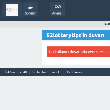
Sorular
Analiz I
Kull
82lotterytips'in duvarı
Bu kullanıcı duvarında yeni mesajla
İletişim
2048
Tic Tac Toe
sudoku
15 Bulmaca