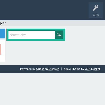
Giriş
plar
Powered by
Question2Answer
Snow Theme by
Q2A Market