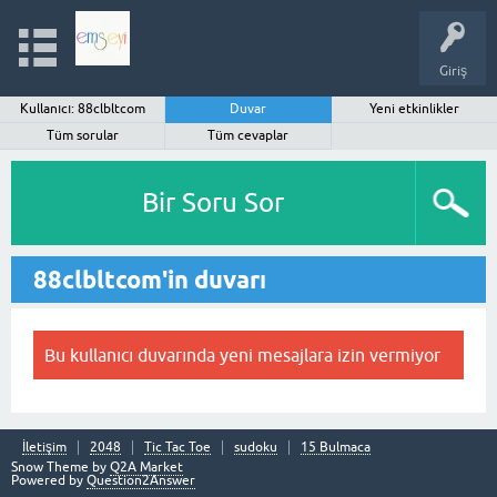
Giriş
Kullanıcı: 88clbltcom
Duvar
Yeni etkinlikler
Tüm sorular
Tüm cevaplar
Bir Soru Sor
88clbltcom'in duvarı
Bu kullanıcı duvarında yeni mesajlara izin vermiyor
İletişim
2048
Tic Tac Toe
sudoku
15 Bulmaca
Snow Theme by
Q2A Market
Powered by
Question2Answer