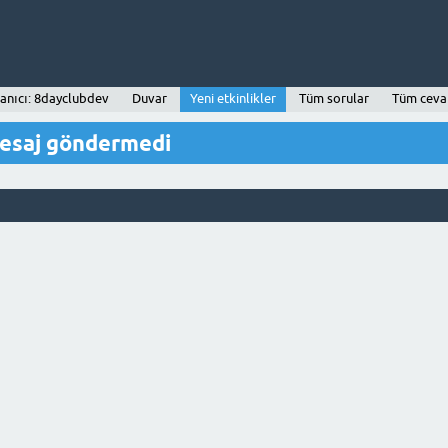
lanıcı: 8dayclubdev
Duvar
Yeni etkinlikler
Tüm sorular
Tüm ceva
mesaj göndermedi