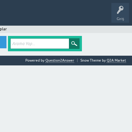
Giriş
plar
Powered by
Question2Answer
Snow Theme by
Q2A Market