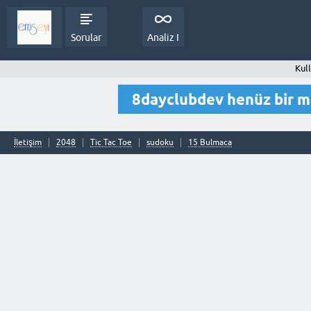
Sorular
Analiz I
Kul
8dayclubdev henüz bir 
İletişim
2048
Tic Tac Toe
sudoku
15 Bulmaca