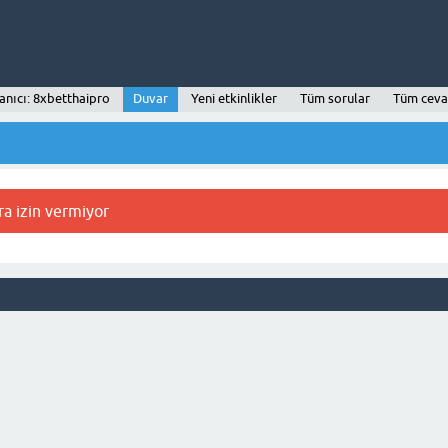
anıcı: 8xbetthaipro
Duvar
Yeni etkinlikler
Tüm sorular
Tüm ceva
ra izin vermiyor