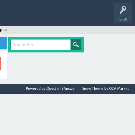
Giriş
plar
Powered by
Question2Answer
Snow Theme by
Q2A Market