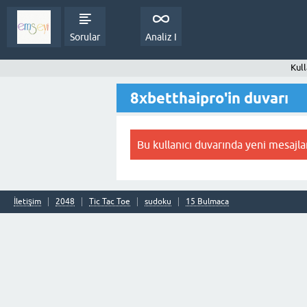
Sorular
Analiz I
Kull
8xbetthaipro'in duvarı
Bu kullanıcı duvarında yeni mesajla
İletişim
2048
Tic Tac Toe
sudoku
15 Bulmaca