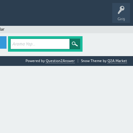
Giriş
lar
Powered by
Question2Answer
Snow Theme by
Q2A Market