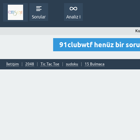
Sorular
Analiz I
Ku
91clubwtf henüz bir sor
İletişim
2048
Tic Tac Toe
sudoku
15 Bulmaca