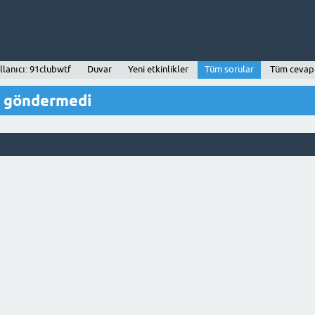
llanıcı: 91clubwtf
Duvar
Yeni etkinlikler
Tüm sorular
Tüm cevap
u göndermedi