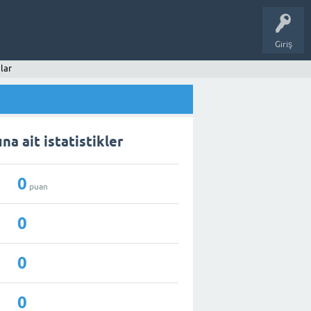
Giriş
lar
na ait istatistikler
0
puan
0
0
0