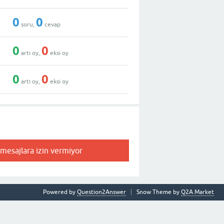
0
0
soru,
cevap
0
0
artı oy,
eksi oy
0
0
artı oy,
eksi oy
 mesajlara izin vermiyor
Powered by
Question2Answer
Snow Theme by
Q2A Market