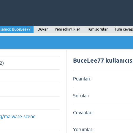
llanıcı: BuceLee77
Duvar
Yeni etkinlikler
Tüm sorular
Tüm cevap
BuceLee77 kullanıcısı
2)
Puanları:
Soruları:
Cevapları:
rg/malware-scene-
Yorumları: