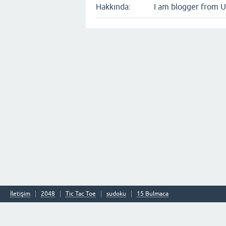
Hakkında:
I am blogger from 
İletişim
2048
Tic Tac Toe
sudoku
15 Bulmaca