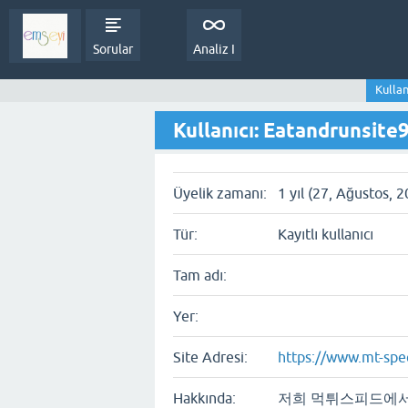
Sorular
Analiz I
Kullan
Kullanıcı: Eatandrunsite
Üyelik zamanı:
1 yıl (27, Ağustos, 
Tür:
Kayıtlı kullanıcı
Tam adı:
Yer:
Site Adresi:
https://www.mt-sp
Hakkında:
저희 먹튀스피드에서