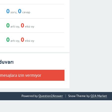
0
0
soru,
cevap
0
0
artı oy,
eksi oy
0
0
artı oy,
eksi oy
duvarı
 mesajlara izin vermiyor
Powered by
Question2Answer
Snow Theme by
Q2A Market