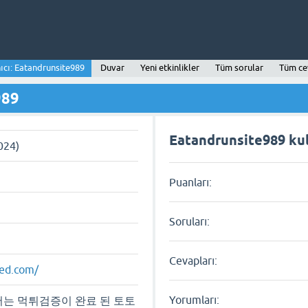
ıcı: Eatandrunsite989
Duvar
Yeni etkinlikler
Tüm sorular
Tüm ce
989
Eatandrunsite989 kull
2024)
Puanları:
Soruları:
Cevapları:
eed.com/
Yorumları:
는 먹튀검증이 완료 된 토토