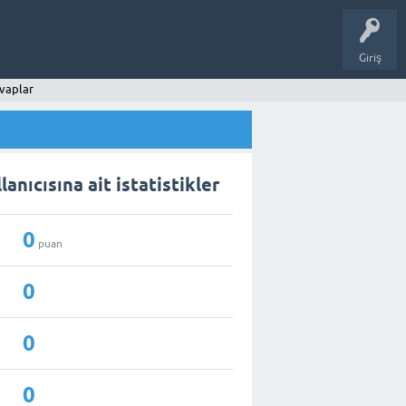
Giriş
vaplar
anıcısına ait istatistikler
0
puan
0
0
0