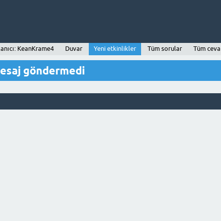
lanıcı: KeanKrame4
Duvar
Yeni etkinlikler
Tüm sorular
Tüm ceva
esaj göndermedi