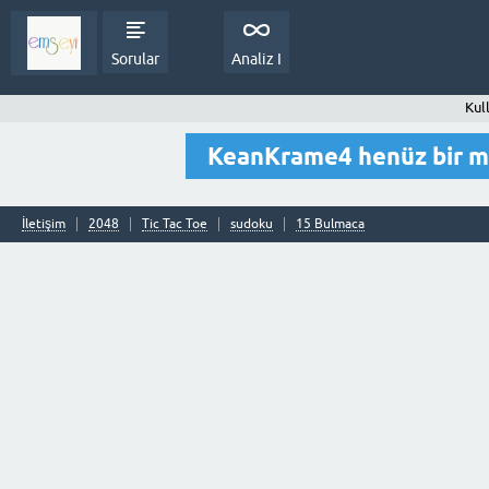
Sorular
Analiz I
Kul
KeanKrame4 henüz bir m
İletişim
2048
Tic Tac Toe
sudoku
15 Bulmaca