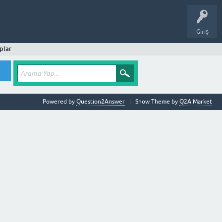
Giriş
plar
Powered by
Question2Answer
Snow Theme by
Q2A Market