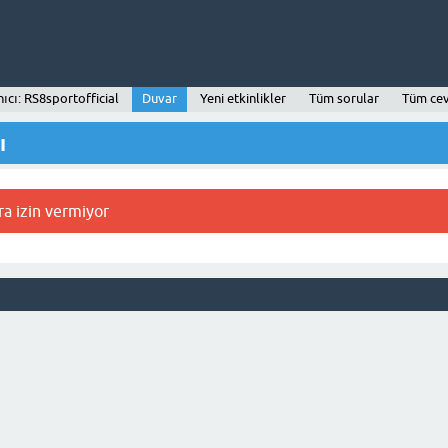
nıcı: RS8sportofficial
Duvar
Yeni etkinlikler
Tüm sorular
Tüm ce
ı
ra izin vermiyor