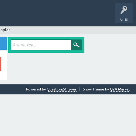
Giriş
vaplar
Powered by
Question2Answer
Snow Theme by
Q2A Market