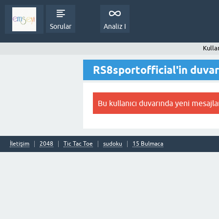
Sorular
Analiz I
Kulla
RS8sportofficial'in duvar
Bu kullanıcı duvarında yeni mesajla
İletişim
2048
Tic Tac Toe
sudoku
15 Bulmaca