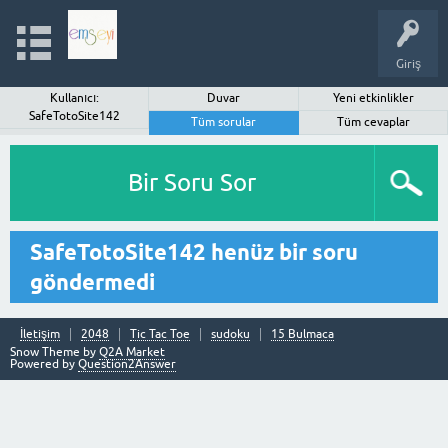
Giriş
Kullanıcı:
Duvar
Yeni etkinlikler
SafeTotoSite142
Tüm sorular
Tüm cevaplar
Bir Soru Sor
SafeTotoSite142 henüz bir soru
göndermedi
İletişim
2048
Tic Tac Toe
sudoku
15 Bulmaca
Snow Theme by
Q2A Market
Powered by
Question2Answer